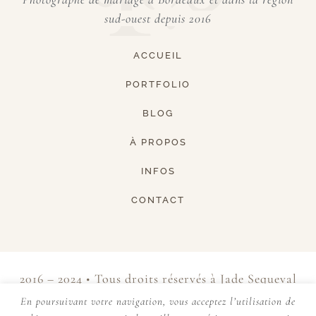
sud-ouest depuis 2016
ACCUEIL
PORTFOLIO
BLOG
À PROPOS
INFOS
CONTACT
2016 – 2024 • Tous droits réservés à Jade Sequeval
• Siret 820 560 555 00014 • Site par
CM Créative
En poursuivant votre navigation, vous acceptez l’utilisation de